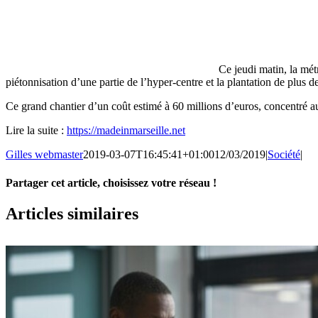
Ce jeudi matin, la mét
piétonnisation d’une partie de l’hyper-centre et la plantation de plus d
Ce grand chantier d’un coût estimé à 60 millions d’euros, concentré a
Lire la suite :
https://madeinmarseille.net
Gilles webmaster
2019-03-07T16:45:41+01:00
12/03/2019
|
Société
|
Partager cet article, choisissez votre réseau !
Facebook
X
LinkedIn
Email
Articles similaires