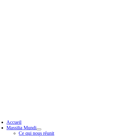
Passer
au
contenu
oggle
avigation
Accueil
Massilia Mundi
Ce qui nous réunit