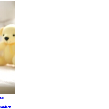
son
t maison