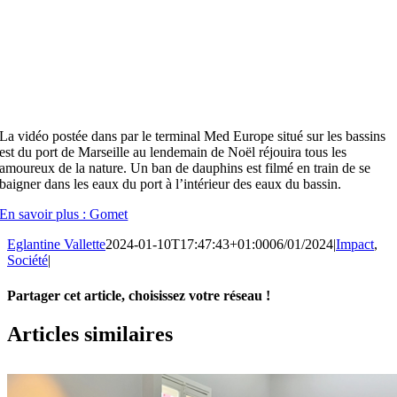
La vidéo postée dans par le terminal Med Europe situé sur les bassins
est du port de Marseille au lendemain de Noël réjouira tous les
amoureux de la nature. Un ban de dauphins est filmé en train de se
baigner dans les eaux du port à l’intérieur des eaux du bassin.
En savoir plus : Gomet
Eglantine Vallette
2024-01-10T17:47:43+01:00
06/01/2024
|
Impact
,
Société
|
Partager cet article, choisissez votre réseau !
Facebook
X
LinkedIn
Email
Articles similaires