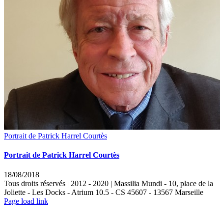
Portrait de Patrick Harrel Courtès
Portrait de Patrick Harrel Courtès
18/08/2018
Tous droits réservés | 2012 - 2020 | Massilia Mundi - 10, place de la
Joliette - Les Docks - Atrium 10.5 - CS 45607 - 13567 Marseille
LinkedIn
Instagram
Rss
Page load link
Aller
en