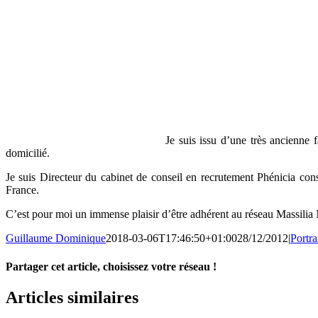
Je suis issu d’une très ancienne 
domicilié.
Je suis Directeur du cabinet de conseil en recrutement Phénicia conse
France.
C’est pour moi un immense plaisir d’être adhérent au réseau Massilia M
Guillaume Dominique
2018-03-06T17:46:50+01:00
28/12/2012
|
Portr
Partager cet article, choisissez votre réseau !
Facebook
X
LinkedIn
Email
Articles similaires