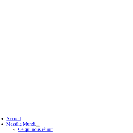
Passer
au
contenu
oggle
avigation
Accueil
Massilia Mundi
Ce qui nous réunit