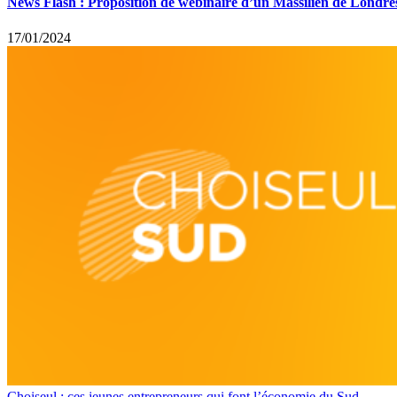
News Flash : Proposition de webinaire d’un Massilien de Londre
17/01/2024
Choiseul : ces jeunes entrepreneurs qui font l’économie du Sud