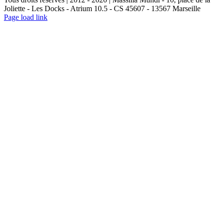
Joliette - Les Docks - Atrium 10.5 - CS 45607 - 13567 Marseille
LinkedIn
Instagram
Rss
Page load link
Aller
en
haut