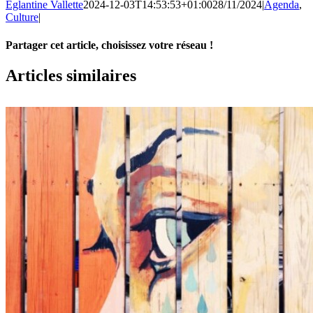
Eglantine Vallette
2024-12-03T14:53:53+01:00
28/11/2024
|
Agenda
,
Culture
|
Partager cet article, choisissez votre réseau !
Facebook
X
LinkedIn
Email
Articles similaires