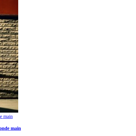
de main
econde main