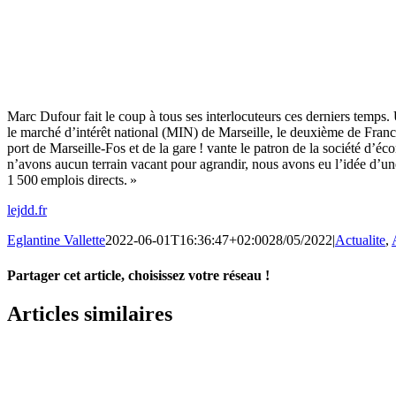
Marc Dufour fait le coup à tous ses interlocuteurs ces derniers temps. 
le marché d’intérêt national (MIN) de Marseille, le deuxième de Franc
port de Marseille-Fos et de la gare ! vante le patron de la société d’
n’avons aucun terrain vacant pour agrandir, nous avons eu l’idée d’une
1 500 emplois directs. »
lejdd.fr
Eglantine Vallette
2022-06-01T16:36:47+02:00
28/05/2022
|
Actualite
,
Partager cet article, choisissez votre réseau !
Facebook
X
LinkedIn
Email
Articles similaires