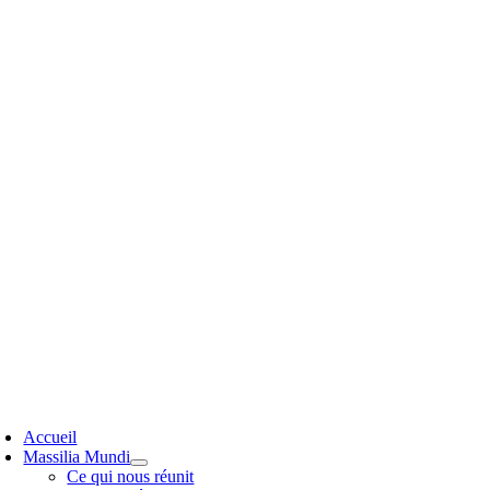
Passer
au
contenu
oggle
avigation
Accueil
Massilia Mundi
Ce qui nous réunit