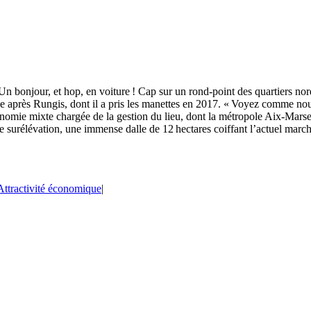
Un bonjour, et hop, en voiture ! Cap sur un rond-point des quartiers nord 
e après Rungis, dont il a pris les manettes en 2017. « Voyez comme nou
économie mixte chargée de la gestion du lieu, dont la métropole Aix-Mar
 surélévation, une immense dalle de 12 hectares coiffant l’actuel march
Attractivité économique
|