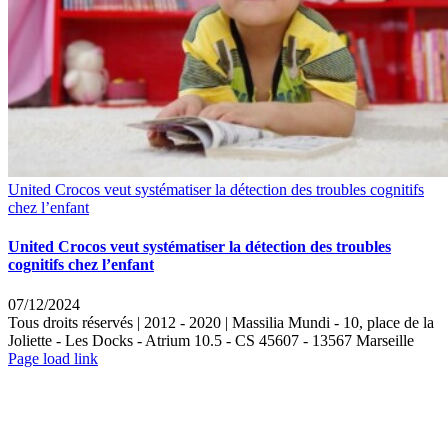
United Crocos veut systématiser la détection des troubles cognitifs
chez l’enfant
United Crocos veut systématiser la détection des troubles
cognitifs chez l’enfant
07/12/2024
Tous droits réservés | 2012 - 2020 | Massilia Mundi - 10, place de la
Joliette - Les Docks - Atrium 10.5 - CS 45607 - 13567 Marseille
LinkedIn
Instagram
Rss
Page load link
Aller
en
haut