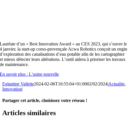
Lauréate d’un « Best Innovation Award » au CES 2023, qui s’ouvre le
4 janvier, la start-up corso-provençale Acwa Robotics conçoit un engin
d’exploration des canalisations d’eau potable afin de les cartographier
et mieux détecter leurs altérations. L’outil aidera à prioriser les travaux
de maintenance.
En savoir plus : L’usine nouvelle
Eglantine Vallette
2024-02-06T16:55:04+01:00
02/02/2024
|
Actualite
,
Innovation
|
Partager cet article, choisissez votre réseau !
Facebook
X
LinkedIn
Email
Articles similaires