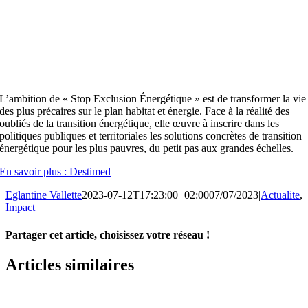
L’ambition de « Stop Exclusion Énergétique » est de transformer la vie
des plus précaires sur le plan habitat et énergie. Face à la réalité des
oubliés de la transition énergétique, elle œuvre à inscrire dans les
politiques publiques et territoriales les solutions concrètes de transition
énergétique pour les plus pauvres, du petit pas aux grandes échelles.
En savoir plus : Destimed
Eglantine Vallette
2023-07-12T17:23:00+02:00
07/07/2023
|
Actualite
,
Impact
|
Partager cet article, choisissez votre réseau !
Facebook
X
LinkedIn
Email
Articles similaires