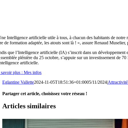
ne Intelligence artificielle utile à tous, à chacun des habitants de notr
fre de formation adaptée, les atouts sont là ! », assure Renaud Muselie
ndis que l’Intelligence artificielle (IA) s’inscrit dans un développemen
Assemblée plénière du 25 octobre, s’appuie sur un investissement de 70 M
ntelligence artificielle.
 savoir plus : Mes infos
Eglantine Vallette
2024-11-05T18:51:36+01:00
05/11/2024
|
Attractivi
Partager cet article, choisissez votre réseau !
Facebook
X
LinkedIn
Email
Articles similaires