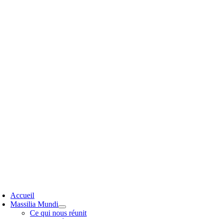
Passer
au
contenu
oggle
avigation
Accueil
Massilia Mundi
Ce qui nous réunit